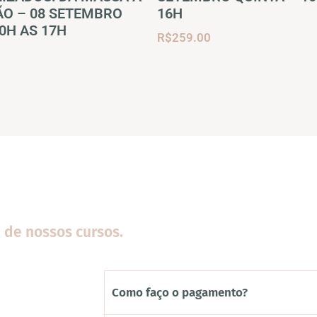
O – 08 SETEMBRO
16H
0H AS 17H
R$
259.00
 de nossos cursos.
Como faço o pagamento?