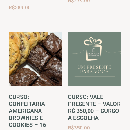
R$
279.00
R$
289.00
CURSO:
CURSO: VALE
CONFEITARIA
PRESENTE – VALOR
AMERICANA
R$ 350,00 – CURSO
BROWNIES E
A ESCOLHA
COOKIES – 16
R$
350.00