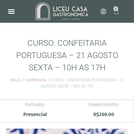
0
NOSSO ESPAÇO
COMO FUNCIONA
CURSO: CONFEITARIA
PORTUGUESA – 21 AGOSTO
SEXTA – 10H AS 17H
Início
/
Confeitaria
/ CURSO: CONFEITARIA PORTUGUESA – 21
AGOSTO SEXTA – 10H AS 17H
Formato:
Investimento
Presencial
R$
269.00