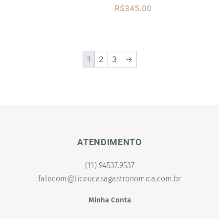
R$
345.00
1
2
3
→
ATENDIMENTO
(11) 94537.9537
falecom@liceucasagastronomica.com.br
Minha Conta