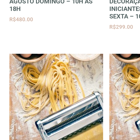
AGOSTO DOMINGO – 10H AS
DECORAÇÃ
18H
INICIANTE
SEXTA – 1
R$
480.00
R$
299.00