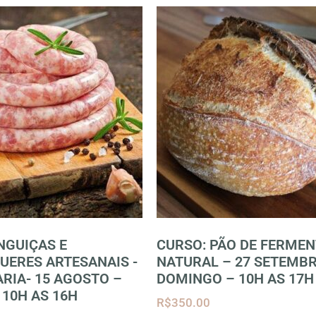
NGUIÇAS E
CURSO: PÃO DE FERME
ERES ARTESANAIS -
NATURAL – 27 SETEMB
RIA- 15 AGOSTO –
DOMINGO – 10H AS 17H
 10H AS 16H
R$
350.00