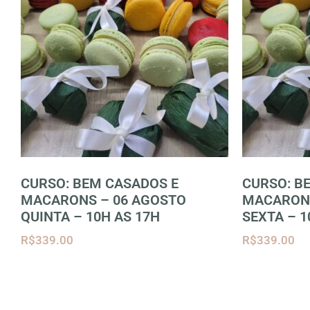
CURSO: BEM CASADOS E
CURSO: B
MACARONS – 06 AGOSTO
MACARONS
QUINTA – 10H AS 17H
SEXTA – 1
R$
339.00
R$
339.00