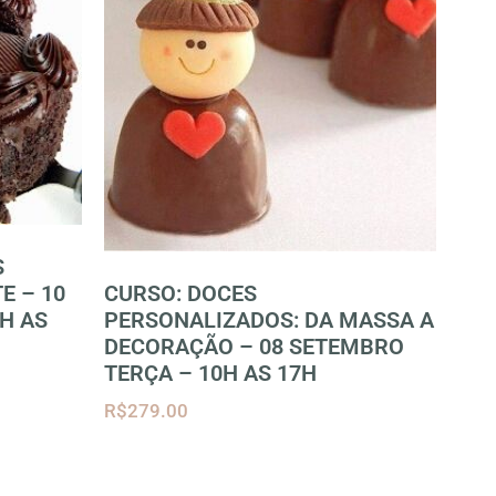
S
CURSO: DOCES
E – 10
PERSONALIZADOS: DA MASSA A
H AS
DECORAÇÃO – 08 SETEMBRO
TERÇA – 10H AS 17H
R$
279.00