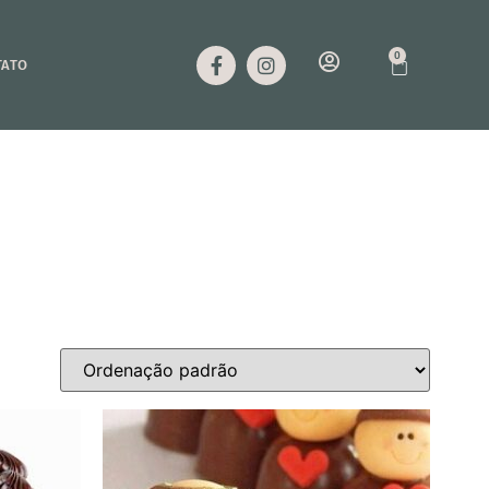
0
TATO