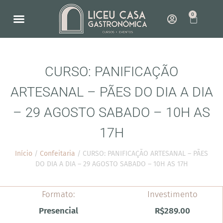
0
NOSSO ESPAÇO
COMO FUNCIONA
CURSO: PANIFICAÇÃO
ARTESANAL – PÃES DO DIA A DIA
– 29 AGOSTO SABADO – 10H AS
17H
Início
/
Confeitaria
/ CURSO: PANIFICAÇÃO ARTESANAL – PÃES
DO DIA A DIA – 29 AGOSTO SABADO – 10H AS 17H
Formato:
Investimento
Presencial
R$
289.00