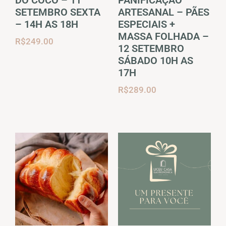
SETEMBRO SEXTA
ARTESANAL – PÃES
– 14H AS 18H
ESPECIAIS +
MASSA FOLHADA –
R$
249.00
12 SETEMBRO
SÁBADO 10H AS
17H
R$
289.00