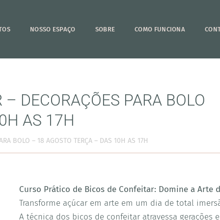
TOS
NOSSO ESPAÇO
SOBRE
COMO FUNCIONA
CON
R – DECORAÇÕES PARA BOLO
0H AS 17H
ARA BOLO – 18 AGOSTO TERÇA – DAS 10H AS 17H
Curso Prático de Bicos de Confeitar: Domine a Arte 
Transforme açúcar em arte em um dia de total imers
A técnica dos bicos de confeitar atravessa gerações 