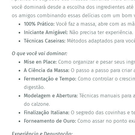
você dominará desde a escolha dos ingredientes até 
os amigos combinando essas delícias com um bom 
100% Prático:
Você faz a massa, abre com as mão
Iniciante Amigável:
Não precisa ter experiência
Técnicas Caseiras:
Métodos adaptados para você t
O que você vai dominar:
Mise en Place:
Como organizar e pesar seus ingre
A Ciência da Massa:
O passo a passo para criar a
Fermentação e Tempo:
Como controlar o crescim
digestão.
Modelagem e Abertura:
Técnicas manuais para a
do calzone.
Finalização Italiana:
O segredo das covinhas e te
Forneamento de Ouro:
Como assar no ponto exat
Experiência e Degustação: