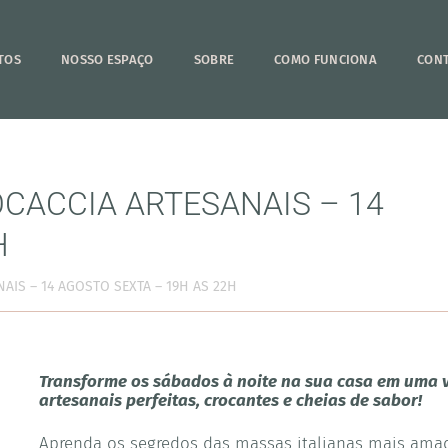
TOS
NOSSO ESPAÇO
SOBRE
COMO FUNCIONA
CON
OCACCIA ARTESANAIS – 14
H
AIS – 14 AGOSTO SEXTA – 19H AS 22H
Transforme os sábados à noite na sua casa em uma v
artesanais perfeitas, crocantes e cheias de sabor!
Aprenda os segredos das massas italianas mais ama