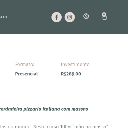
0
TATO
Formato:
Investimento
Presencial
R$
289.00
erdadeira pizzaria italiana com massas
das do mundo. Neste curso 100% “mão na massa”,