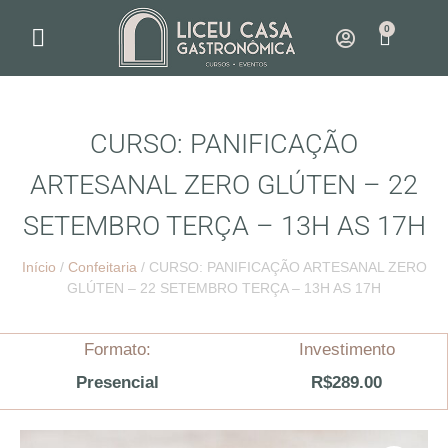
0
NOSSO ESPAÇO
COMO FUNCIONA
CURSO: PANIFICAÇÃO
ARTESANAL ZERO GLÚTEN – 22
SETEMBRO TERÇA – 13H AS 17H
Início
/
Confeitaria
/ CURSO: PANIFICAÇÃO ARTESANAL ZERO
GLÚTEN – 22 SETEMBRO TERÇA – 13H AS 17H
Formato:
Investimento
Presencial
R$
289.00