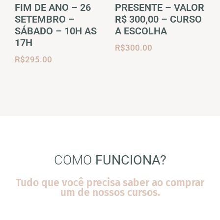
FIM DE ANO – 26
PRESENTE – VALOR
SETEMBRO –
R$ 300,00 – CURSO
SÁBADO – 10H AS
A ESCOLHA
17H
R$
300.00
R$
295.00
COMO
FUNCIONA?
Tudo que você precisa saber ao comprar
um de nossos cursos.