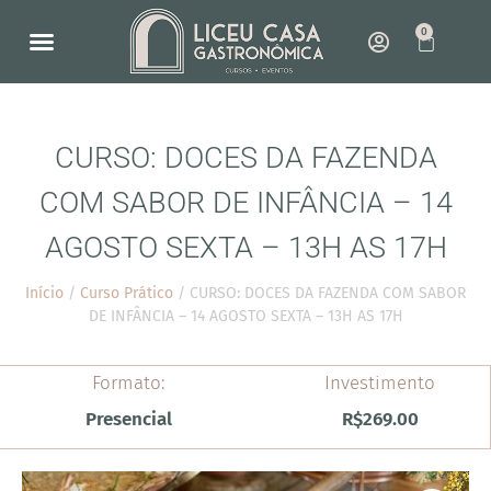
0
NOSSO ESPAÇO
COMO FUNCIONA
CURSO: DOCES DA FAZENDA
COM SABOR DE INFÂNCIA – 14
AGOSTO SEXTA – 13H AS 17H
Início
/
Curso Prático
/ CURSO: DOCES DA FAZENDA COM SABOR
DE INFÂNCIA – 14 AGOSTO SEXTA – 13H AS 17H
Formato:
Investimento
Presencial
R$
269.00