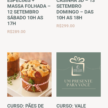
ESPECIAIS +
CASINHA 3D – 13
MASSA FOLHADA –
SETEMBRO
12 SETEMBRO
DOMINGO – DAS
SÁBADO 10H AS
10H AS 18H
17H
R$
299.00
R$
289.00
CURSO: PÃES DE
CURSO: VALE