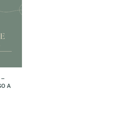
 –
SO A