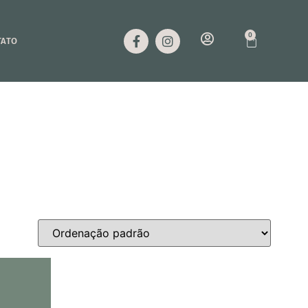
0
TATO